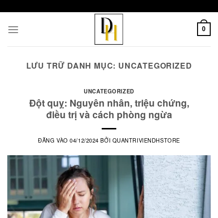
class="
">
>
Bỏ
qua
0
nội
dung
LƯU TRỮ DANH MỤC:
UNCATEGORIZED
UNCATEGORIZED
Đột quỵ: Nguyên nhân, triệu chứng,
điều trị và cách phòng ngừa
ĐĂNG VÀO
04/12/2024
BỞI
QUANTRIVIENDHSTORE