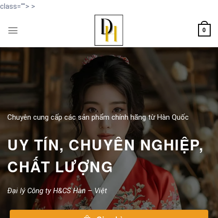
class="
">
>
Bỏ
0
qua
nội
dung
Chuyên cung cấp các sản phẩm chính hãng từ Hàn Quốc
UY TÍN, CHUYÊN NGHIỆP,
CHẤT LƯỢNG
Đại lý Công ty H&CS Hàn – Việt