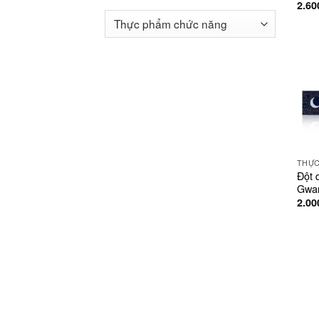
2.60
Đột 
Gwa
2.00