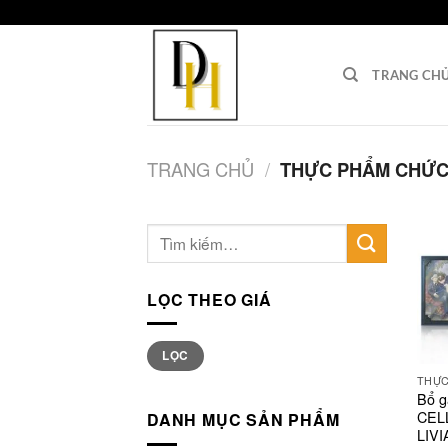
class="
">
>
Bỏ
qua
TRANG CH
nội
dung
TRANG CHỦ
/
THỰC PHẨM CHỨC
LỌC THEO GIÁ
Giá
Giá
LỌC
thấp
cao
nhất
nhất
Bổ g
CEL
DANH MỤC SẢN PHẨM
LIV