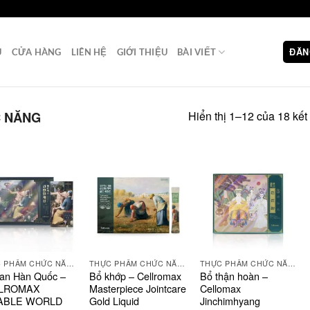
ĐĂN
Ủ
CỬA HÀNG
LIÊN HỆ
GIỚI THIỆU
BÀI VIẾT
Hiển thị 1–12 của 18 kết
 NĂNG
THỰC PHẨM CHỨC NĂNG
THỰC PHẨM CHỨC NĂNG
THỰC PHẨM CHỨC NĂNG
an Hàn Quốc –
Bổ khớp – Cellromax
Bổ thận hoàn –
LROMAX
Masterpiece Jointcare
Cellomax
IABLE WORLD
Gold Liquid
Jinchimhyang