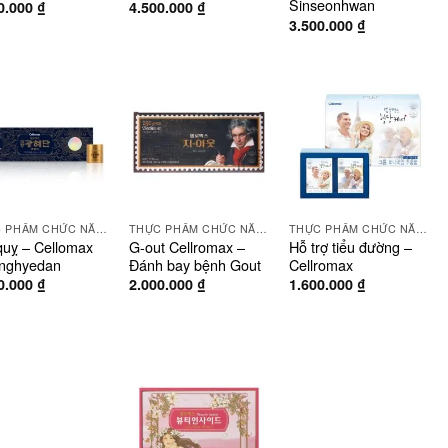
Sinseonhwan
0.000
₫
4.500.000
₫
3.500.000
₫
THỰC PHẨM CHỨC NĂNG
THỰC PHẨM CHỨC NĂNG
THỰC PHẨM CHỨC NĂNG
quỵ – Cellomax
G-out Cellromax –
Hỗ trợ tiểu đường –
nghyedan
Đánh bay bệnh Gout
Cellromax
0.000
₫
2.000.000
₫
1.600.000
₫