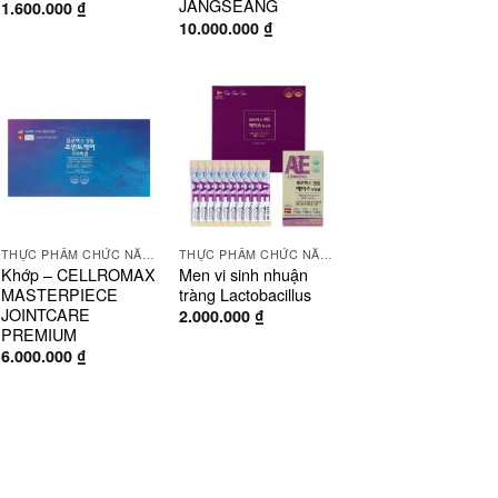
JANGSEANG
1.600.000
₫
10.000.000
₫
THỰC PHẨM CHỨC NĂNG
THỰC PHẨM CHỨC NĂNG
Khớp – CELLROMAX
Men vi sinh nhuận
MASTERPIECE
tràng Lactobacillus
JOINTCARE
2.000.000
₫
PREMIUM
6.000.000
₫