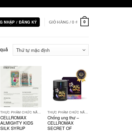
G NHẬP / ĐĂNG KÝ
0
GIỎ HÀNG /
0
₫
 quả
THỰC PHẨM CHỨC NĂNG
THỰC PHẨM CHỨC NĂNG
CELLROMAX
Chống ung thư –
ALMIGHTY KIDS
CELLROMAX
SILK SYRUP
SECRET OF